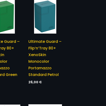
te Guard –
Ultimate Guard –
Tray 80+
Flip’n’Tray 80+
in
XenoSkin
olor
Monocolor
mazzo
Portamazzo
rd Green
Standard Petrol
26,00
€