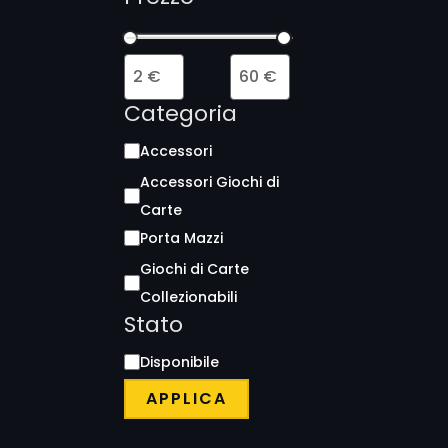
l
i
t
à
Categoria
Accessori
Accessori Giochi di
Carte
Porta Mazzi
Giochi di Carte
Collezionabili
Stato
Disponibile
APPLICA