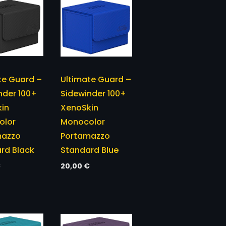
te Guard –
Ultimate Guard –
nder 100+
Sidewinder 100+
in
XenoSkin
olor
Monocolor
mazzo
Portamazzo
rd Black
Standard Blue
€
20,00
€