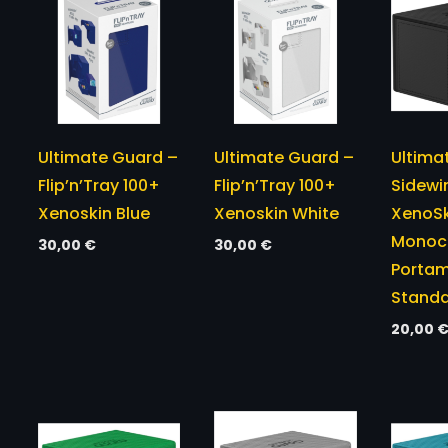
Ultimate Guard –
Ultimate Guard –
Ultima
Flip’n’Tray 100+
Flip’n’Tray 100+
Sidewi
Xenoskin Blue
Xenoskin White
XenoSk
Monoc
30,00
€
30,00
€
Porta
Standa
20,00