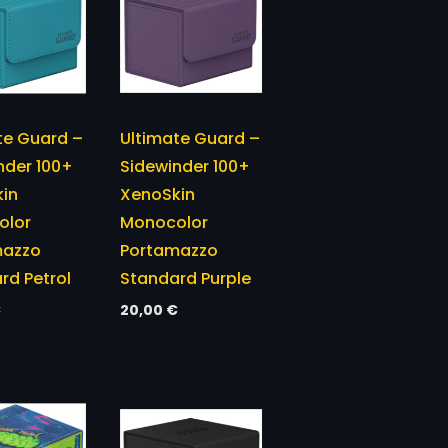
te Guard –
Ultimate Guard –
nder 100+
Sidewinder 100+
in
XenoSkin
olor
Monocolor
mazzo
Portamazzo
rd Petrol
Standard Purple
€
20,00
€