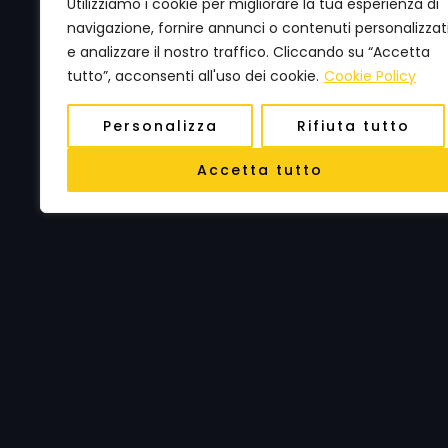
Utilizziamo i cookie per migliorare la tua esperienza di
navigazione, fornire annunci o contenuti personalizzat
e analizzare il nostro traffico. Cliccando su “Accetta
tutto”, acconsenti all'uso dei cookie.
Cookie Policy
Personalizza
Rifiuta tutto
Accetta tutto