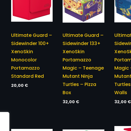
Ultimate Guard –
Ultimate Guard –
Ultima
Sidewinder 100+
Sidewinder 133+
Sidewi
XenoSkin
XenoSkin
XenoSk
Monocolor
Portamazzo
Porta
Portamazzo
Magic – Teenage
Magic 
Standard Red
Mutant Ninja
Mutant
Turtles – Pizza
Turtle
20,00
€
Box
Walls
32,00
€
32,00
€