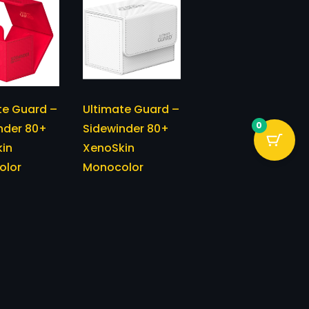
te Guard –
Ultimate Guard –
0
nder 80+
Sidewinder 80+
in
XenoSkin
olor
Monocolor
mazzo
Portamazzo
rd Red
Standard White
19,00
€