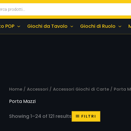
ko POP
Giochi da Tavolo
Giochi di Ruolo
Home
/
Accessori
/
Accessori Giochi di Carte
/
Porta M
Porta Mazzi
Showing 1–24 of 121 results
FILTRI