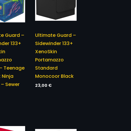
te Guard –
Ultimate Guard –
nder 133+
Sidewinder 133+
in
XenoSkin
mazzo
Portamazzo
– Teenage
Standard
 Ninja
Monocoor Black
s – Sewer
23,00
€