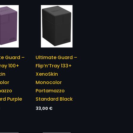
te Guard –
Ultimate Guard –
Tray 100+
Flip’n’Tray 133+
in
XenoSkin
olor
Monocolor
mazzo
Portamazzo
rd Purple
Standard Black
€
33,00
€