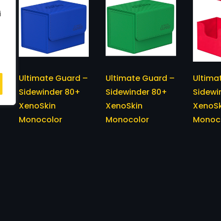
i
Ultimate Guard –
Ultimate Guard –
Ultima
Sidewinder 80+
Sidewinder 80+
Sidewi
XenoSkin
XenoSkin
XenoSk
Monocolor
Monocolor
Monoc
Portamazzo
Portamazzo
Porta
Standard Blue
Standard Green
Standa
19,00
€
19,00
€
19,00
€