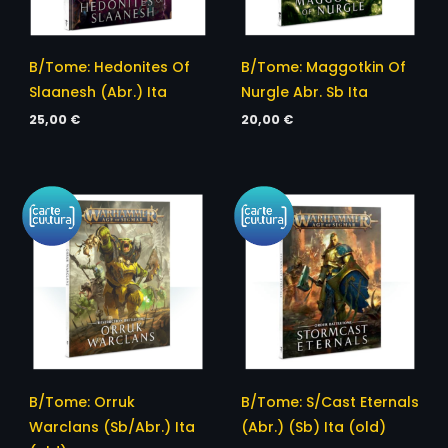
B/Tome: Hedonites Of
B/Tome: Maggotkin Of
Slaanesh (Abr.) Ita
Nurgle Abr. Sb Ita
25,00
€
20,00
€
B/Tome: Orruk
B/Tome: S/Cast Eternals
Warclans (Sb/Abr.) Ita
(Abr.) (Sb) Ita (old)