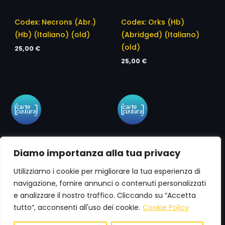
Codex: Necrons (Abr.)
Codex: Orks (Hb)
(Hb) (Italiano) (old)
(Abridged) (Italiano)
(old)
25,00
€
25,00
€
Diamo importanza alla tua privacy
Utilizziamo i cookie per migliorare la tua esperienza di
navigazione, fornire annunci o contenuti personalizzati
e analizzare il nostro traffico. Cliccando su “Accetta
Codex: Space Wolves
Codex: Tyranids (Abr.)
tutto”, acconsenti all'uso dei cookie.
Cookie Policy
(Abr.) (Hb) (Ita) (old)
(Hb) (Italiano)
0