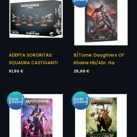
ADEPTA SORORITAS:
B/Tome: Daughters Of
SQUADRA CASTIGANTI
Khaine Hb/Abr. Ita
51,50
€
25,00
€