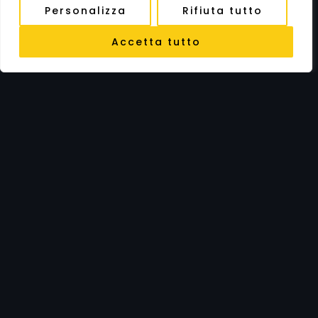
25,00
€
25,00
€
Personalizza
Rifiuta tutto
Accetta tutto
FILTRA PRODOTTI
CHIUDI
Filtri
Prezzo