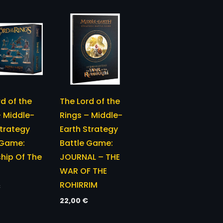
d of the
The Lord of the
– Middle-
Rings – Middle-
Strategy
Earth Strategy
 Game:
Battle Game:
ship Of The
JOURNAL – THE
WAR OF THE
ROHIRRIM
€
22,00
€