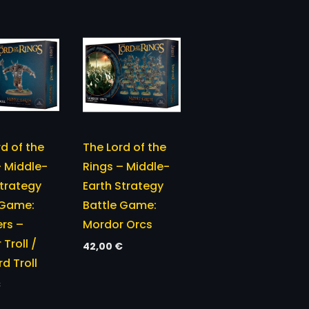
d of the
The Lord of the
– Middle-
Rings – Middle-
Strategy
Earth Strategy
 Game:
Battle Game:
rs –
Mordor Orcs
Troll /
42,00
€
d Troll
€