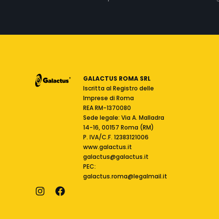
GALACTUS ROMA SRL
Iscritta al Registro delle
Imprese di Roma
REA RM-1370080
Sede legale: Via A. Malladra
14-16, 00157 Roma (RM)
P. IVA/C.F. 12383121006
www.galactus.it
galactus@galactus.it
PEC:
galactus.roma@legalmail.it
I
F
n
a
s
c
t
e