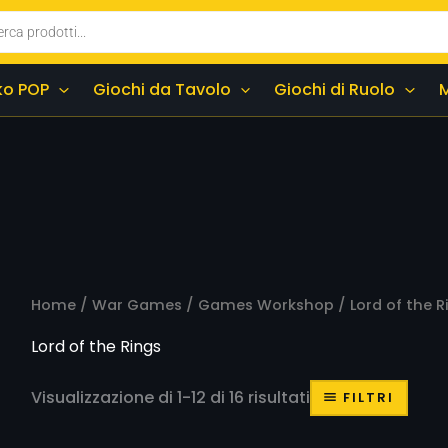
ko POP
Giochi da Tavolo
Giochi di Ruolo
Home
/
War Games
/
Games Workshop
/ Lord of the R
Lord of the Rings
Visualizzazione di 1-12 di 16 risultati
FILTRI