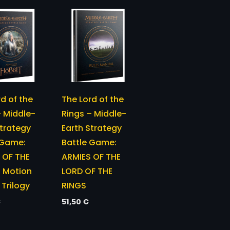
d of the
The Lord of the
– Middle-
Rings – Middle-
Strategy
Earth Strategy
 Game:
Battle Game:
 OF THE
ARMIES OF THE
 Motion
LORD OF THE
 Trilogy
RINGS
€
51,50
€