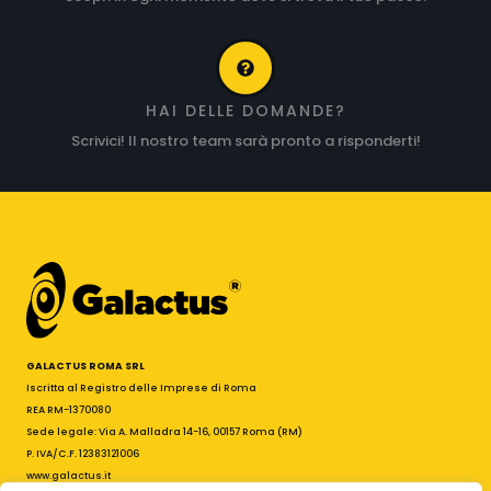
HAI DELLE DOMANDE?
Scrivici! Il nostro team sarà pronto a risponderti!
GALACTUS ROMA SRL
Iscritta al Registro delle Imprese di Roma
REA RM-1370080
Sede legale: Via A. Malladra 14-16, 00157 Roma (RM)
P. IVA/C.F. 12383121006
www.galactus.it