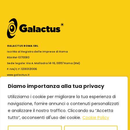
GALACTUS ROMA SRL
Iscritta al Registro delle Imprese di Roma
REA RM-1370080
Sede legale: Via A. Malladra 14-16, 00157 Roma (RM)
P. IVA/C.F. 12383121006
www.galactus.it
galactus@galactus.it
Diamo importanza alla tua privacy
PEC: galactus.roma@legalmail.it
I
F
Utilizziamo i cookie per migliorare la tua esperienza di
n
a
s
c
navigazione, fornire annunci o contenuti personalizzati
Termini & Condizioni
t
e
e analizzare il nostro traffico. Cliccando su “Accetta
Privacy Policy
a
b
tutto”, acconsenti all'uso dei cookie.
Cookie Policy
Cookie Policy
0
g
o