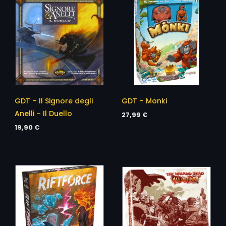
GDT – Il Signore degli
GDT – Monki
Anelli – Il Duello
27,99
€
19,90
€