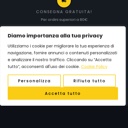
CONSEGNA GRATUITA!
Per ordini superiori a 80€
Diamo importanza alla tua privacy
Utilizziamo i cookie per migliorare la tua esperienza di
PAGAMENTI FACILI
navigazione, fornire annunci o contenuti personalizzati
Paga in sicurezza con PayPal!
e analizzare il nostro traffico. Cliccando su “Accetta
tutto”, acconsenti all'uso dei cookie.
Cookie Policy
0
Personalizza
Rifiuta tutto
TRACCIAMENTO SPEDIZIONE
Accetta tutto
Scopri in ogni momento dove si trova il tuo pacco!
HAI DELLE DOMANDE?