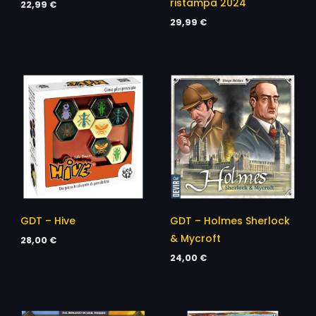
ristampa 2024
22,99
€
29,99
€
GDT – Hive
GDT – Holmes Sherlock
& Mycroft
28,00
€
24,00
€