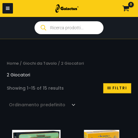
Vai
C
S
al
a
t
contenuto
t
a
Products
search
e
t
g
o
o
r
Home
/
Giochi da Tavolo
/ 2 Giocatori
i
a
2 Giocatori
Showing 1–15 of 15 results
FILTRI