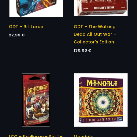
GDT – Riftforce
GDT – The Walking
Dead All Out War –
22,99
€
Collector’s Edition
130,00
€
LCG – KeyForge – Set 1 –
Mandala