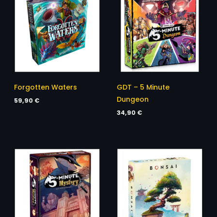
Forgotten Waters
GDT – 5 Minute
Dungeon
59,90
€
34,90
€