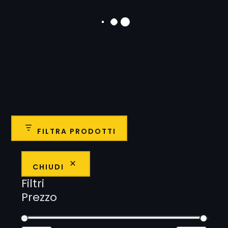
100% Cult Comics –
100% Cult Comics –
Spawn:WildCATS: Il
Spirit n. 1 – Un Detective
giorno del diavolo
Creduto Morto
12,00
€
13,00
€