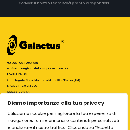
Boys n. 4 – di 19 – Cose
Boys n. 5 – di 19 – La
che fanno bene allo
verità – prima ristampa
spirito – prima ristampa
12,00
€
12,00
€
Diamo importanza alla tua privacy
100% Cult Comics – The
100% HD – Fashion Beast
Utilizziamo i cookie per migliorare la tua esperienza di
Boys n. 6 – di 19 – Ora
n. 1
navigazione, fornire annunci o contenuti personalizzati
dobbiamo andare –
22,00
€
e analizzare il nostro traffico. Cliccando su “Accetta
ristampa