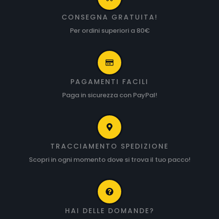
100% Cult Comics – Star
100% Cult Comics – The
Wars: Clone Wars n. 4 –
Boys n. 3 – di 19 – Il
Luce e oscurià
glorioso piano
quinquennale – prima
13,00
€
ristampa
13,00
€
100% Cult Comics – The
100% Cult Comics – The