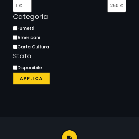
100% Cult Comics –
100% Cult Comics –
Spirit n. 2 – Il Giorno dei
Spirit n. 3 – Ciak, si
Morti
Muore
13,00
€
13,00
€