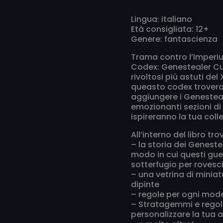
Lingua: italiano
Età consigliata: 12+
Genere: fantascienza
Trama contro l’Imperiu
Codex: Genestealer Cul
rivoltosi più astuti del 
queasto codex troverai
aggiungere i Genesteale
emozionanti sezioni d
ispireranno la tua coll
All’interno del libro tro
– la storia dei Genest
modo in cui questi guer
sotterfugio per rovesci
– una vetrina di minia
dipinte
– regole per ogni mode
– Stratagemmi e regole
personalizzare la tua