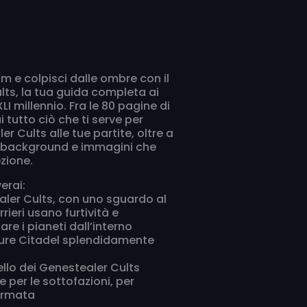
m e colpisci dalle ombre con il
ts, la tua guida completa ai
XLI millennio. Fra le 80 pagine di
 tutto ciò che ti serve per
r Cults alle tue partite, oltre a
i background e immagini che
ezione.
verai:
ealer Cults, con uno sguardo al
rieri usano furtività e
are i pianeti dall’interno
ture Citadel splendidamente
llo dei Genestealer Cults
 per le sottofazioni, per
 armata