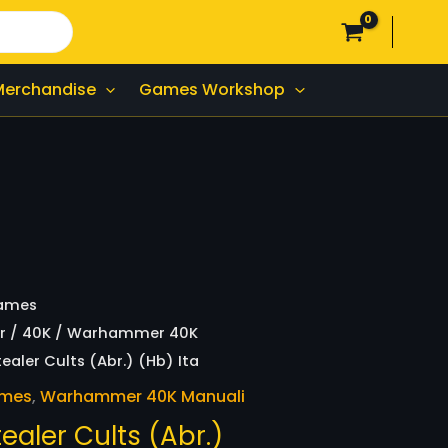
Merchandise
Games Workshop
ames
r
/
40K
/
Warhammer 40K
aler Cults (Abr.) (Hb) Ita
ames
,
Warhammer 40K Manuali
aler Cults (Abr.)