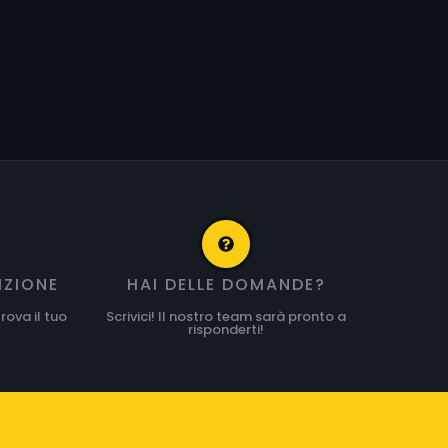
IZIONE
HAI DELLE DOMANDE?
rova il tuo
Scrivici! Il nostro team sarà pronto a
risponderti!