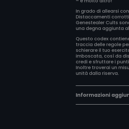
– e molto altro!
In grado di allearsi con
Distaccamenti corrotti 
Genestealer Cults so
una degna aggiunta all
Questo codex contiene 
traccia delle regole pe
schierare il tuo esercit
imboscata, così da di
credi e sfruttare i punt
Inoltre troverai un mis
unità dalla riserva.
Informazioni aggiu
Peso
0