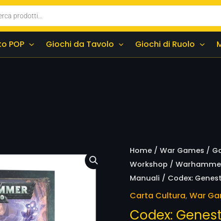
ko POP
Giochi da Tavolo
Giochi di Ruolo
Codex:
Home
/
War Games
/
G
Genestealer
Workshop
/
Warhamme
Cults
Manuali
/ Codex: Geneste
(Abr.)
Carta Cultura
,
War G
(Hb)
Codex: Geneste
Ita