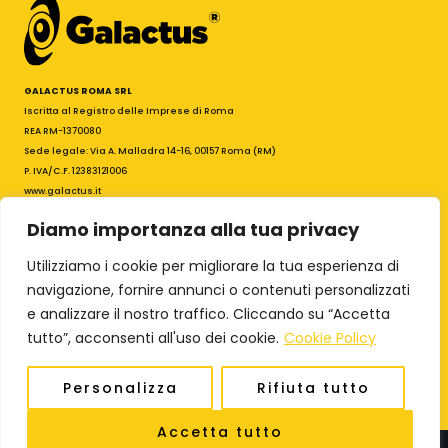
GALACTUS ROMA SRL
Iscritta al Registro delle Imprese di Roma
REA RM-1370080
Sede legale: Via A. Malladra 14-16, 00157 Roma (RM)
P. IVA/C.F. 12383121006
www.galactus.it
galactus@galactus.it
Diamo importanza alla tua privacy
PEC: galactus.roma@legalmail.it
I
F
Utilizziamo i cookie per migliorare la tua esperienza di
n
a
s
c
navigazione, fornire annunci o contenuti personalizzati
Termini & Condizioni
t
e
e analizzare il nostro traffico. Cliccando su “Accetta
Privacy Policy
a
b
tutto”, acconsenti all'uso dei cookie.
Cookie Policy
Cookie Policy
g
o
r
o
Personalizza
Rifiuta tutto
a
k
0
m
Accetta tutto