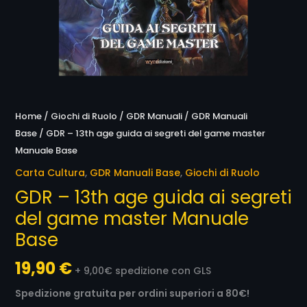
Base
quantità
Home
/
Giochi di Ruolo
/
GDR Manuali
/
GDR Manuali
Base
/ GDR – 13th age guida ai segreti del game master
Manuale Base
Carta Cultura
,
GDR Manuali Base
,
Giochi di Ruolo
GDR – 13th age guida ai segreti
del game master Manuale
Base
19,90
€
+ 9,00€ spedizione con GLS
Spedizione gratuita per ordini superiori a 80€!