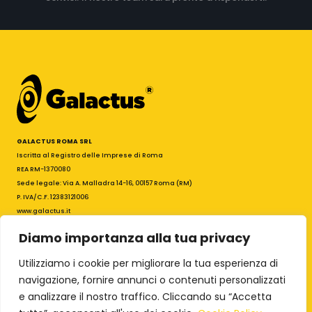
GALACTUS ROMA SRL
Iscritta al Registro delle Imprese di Roma
REA RM-1370080
Sede legale: Via A. Malladra 14-16, 00157 Roma (RM)
P. IVA/C.F. 12383121006
www.galactus.it
galactus@galactus.it
Diamo importanza alla tua privacy
PEC: galactus.roma@legalmail.it
I
F
Utilizziamo i cookie per migliorare la tua esperienza di
n
a
s
c
navigazione, fornire annunci o contenuti personalizzati
Termini & Condizioni
t
e
e analizzare il nostro traffico. Cliccando su “Accetta
Privacy Policy