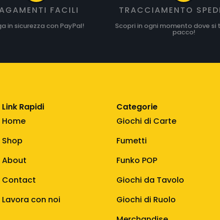
AGAMENTI FACILI
TRACCIAMENTO SPED
a in sicurezza con PayPal!
Scopri in ogni momento dove si t
pacco!
Link Rapidi
Categorie
Home
Giochi di Carte
Shop
Fumetti
About
Funko POP
Contact
Giochi da Tavolo
Lavora con noi
Giochi di Ruolo
Merchandise