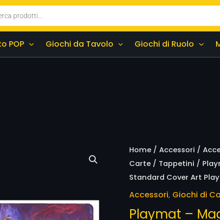
ko POP
Giochi da Tavolo
Giochi di Ruolo
Playmat
Home
/
Accessori
/
Acce
-
Carte
/
Tappetini
/ Play
Magic
Standard Cover Art Pla
-
Accessori
,
Giochi di Ca
Vecna:
Playmat – Mag
Eve