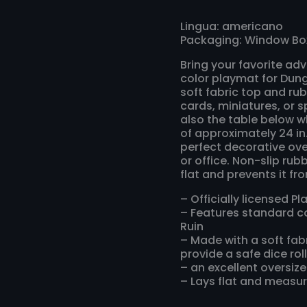
Lingua: americano
Packaging: Window Bo
Bring your favorite adv
color playmat for Dun
soft fabric top and rub
cards, miniatures, or s
also the table below w
of approximately 24 in. 
perfect decorative ov
or office. Non-slip rub
flat and prevents it fr
– Officially licensed 
– Features standard co
Ruin
– Made with a soft fab
provide a safe dice rol
– an excellent oversi
– Lays flat and measure