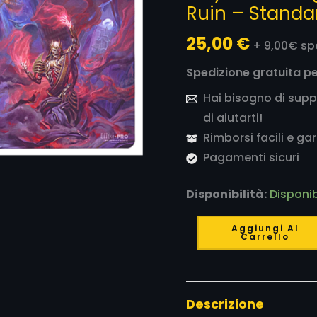
Ruin – Standa
of
Ruin
25,00
€
+ 9,00€ sp
-
Spedizione gratuita pe
Standard
Cover
Hai bisogno di supp
Art
di aiutarti!
Playmat
Rimborsi facili e gar
quantità
Pagamenti sicuri
Disponibilità:
Disponib
Aggiungi Al
Carrello
Descrizione