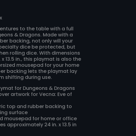
x
entures to the table with a full
geons & Dragons. Made with a
ber backing, not only will your
pecialty dice be protected, but
hen rolling dice. With dimensions
x 13.5 in., this playmat is also the
ersized mousepad for your home
ber backing lets the playmat lay
om shifting during use.
Playmat for Dungeons & Dragons
ver artwork for Vecna: Eve of
ric top and rubber backing to
ling surface
zed mousepad for home or office
s approximately 24 in. x 13.5 in