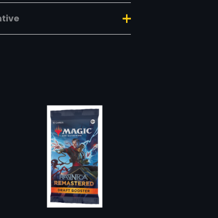
ntive
,294 kg