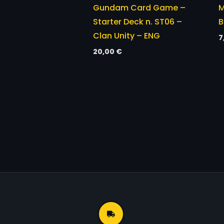
Gundam Card Game –
M
Starter Deck n. ST06 –
B
Clan Unity – ENG
7
20,00
€