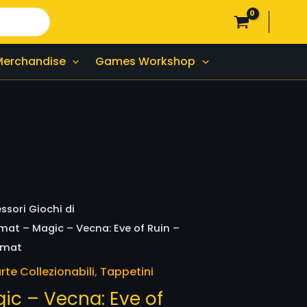
Merchandise
Games Workshop
ssori Giochi di
mat – Magic – Vecna: Eve of Ruin –
ymat
rte Collezionabili
,
Tappetini
ic – Vecna: Eve of