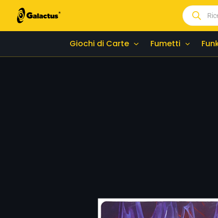
Vai
Products
search
al
contenuto
Giochi di Carte
Fumetti
Fun